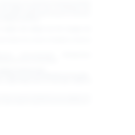
umineuses, tons naturels et inspirations lifestyle
s designs actuels, frais et irrésistibles. Des
ensoleillés, chaque pièce évoque les vacances,
t l’élégance effortless
 le regard, des designs qui font voyager, une
tournables de la saison et adoptez le style qui
lTrend #LimoncelloVibes #AffogatoStyle
#Mode2026 #SummerAesthetic
apter à toutes les vibes :
 cintrée, pour une silhouette féminine et ajustée
o, coupe droite, pour un look plus casual et
 aiment suivre les tendances tout en gardant une
 cette collection apporte la touche parfaite pour