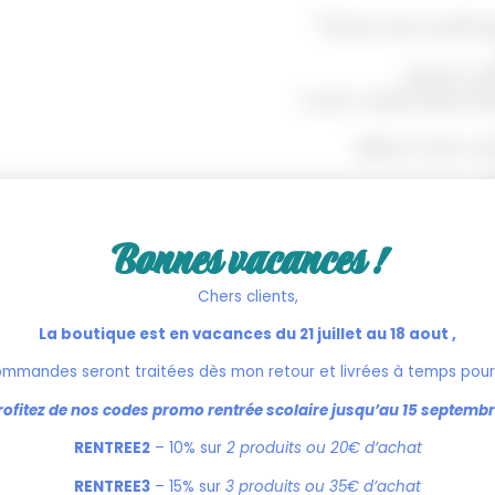
“Tous les artic
sont cr
Leur reproducti
Merci de re
Bonnes vacances !
En Stock
Expédié sous
3 à 7 jours ouv
Chers clients,
N’hésitez pas à
nous contact
La boutique est en vacances du 21 juillet au 18 aout ,
ommandes seront traitées dès mon retour et livrées à temps pour 
rofitez de nos codes promo rentrée scolaire jusqu’au 15 septembr
Choix du tshirt
*
RENTREE2
– 10% sur
2 produits ou 20€ d’achat
RENTREE3
– 15% sur
3 produits ou 35€ d’achat