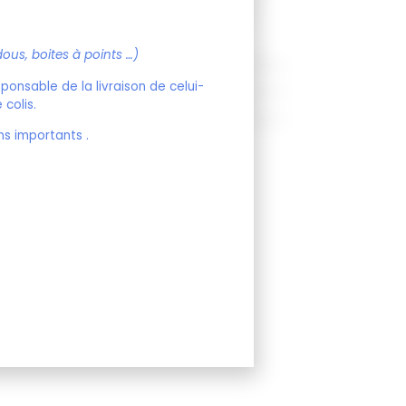
t-shirt coupe cintré SVP. Le t-shirt en coton bio est
sera de 10jours ouvré pour réaliser la commande .
dous, boites à points …)
17,00 €
onsable de la livraison de celui-
0,00 €
colis.
17,00 €
ns importants .
Au Panier
er