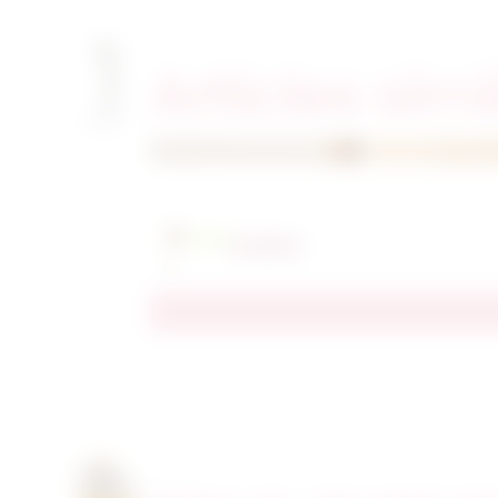
Articles simi
En Stock
27,00
€