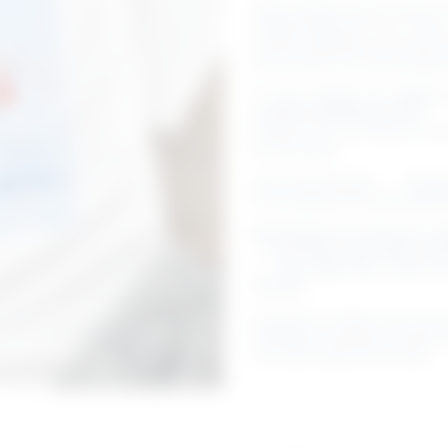
Cette collection mêle couleurs l
méditerranéennes pour créer de
nuances délicates aux accents 
les terrasses en fin de journée e
🌴
Des couleurs qui attirent
collection pensée pour l’été.
Craquez pour les teintes incon
fera sensation.
#SummerCollection #Paste
#SunTanMood #TendanceÉté 
Deux finitions au choix pour s’ad
– T-shirt 100% coton 144g, coupe
– T-shirt 180g 100% coton bi
structuré
Pensée pour celles et ceux qui
esthétique naturelle et moderne,
une saison pleine de lumière.