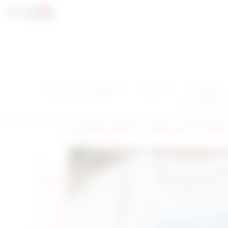
0
Les gourdes / bouteilles
Enfants
Mariage
Nos contenants
la boutique d'Ellie
>
Un cadeau pour...
>
Maman