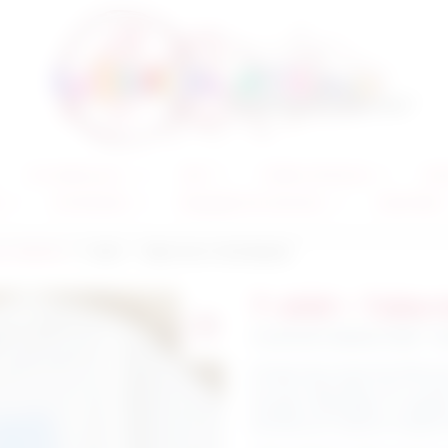
Un cadeau pour…
Noël
Création et Gravure
Auto
Anniversaires
Bagagerie & Accessoires
Autres Fêtes
 & Mamie
> T-shirt – Take me to the Beach
T-shirt – Take 
☀️
Summer Collection 2026 — Les 
Plongez dans l’esprit de l’été a
les plus désirables de la sai
acidulée
limoncello
et éléga
pensée pour capturer chaque in