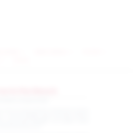
ur de bébé
Textile & Collections
EVJF / EVG
Animaux
me to the Beach
teintes iconiques de l’été
vec notre nouvelle collection inspirée des nuances
son : douceur
pastel
, chaleur
sun tan
, fraîcheur
nce gourmande
affogato
. Une palette solaire
stant des beaux jours.