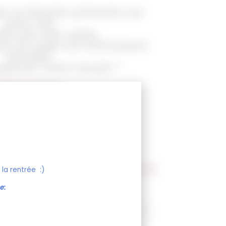
les et dessins présents sur
notre site
éés par mes soins.
on ou copie est strictement
interdite.
specter notre travail !”
Océane
rables.
er
pour une commande urgente.
17,00
€
la rentrée :)
e: