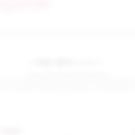
egardé
Paiements 100% sécurisés avec Stripe et Link
uées sur ce site sont protégées par le système de paiement de Stripe, certifié co
bancaire, vos informations étant cryptées et traitées de manière confidentielle
iez d’une expérience de paiement fluide et rapide, tout en restant totalement s
Contact