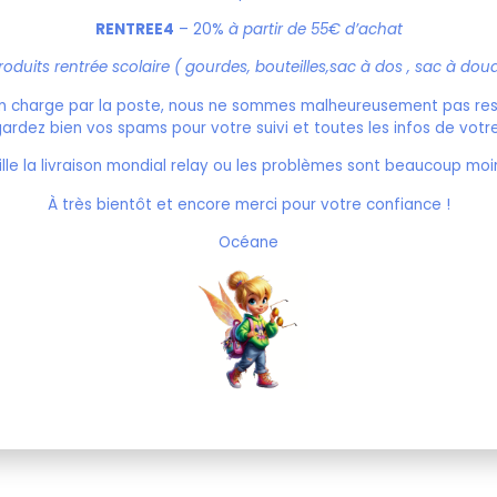
Bien regarder l'encart bleu pour le 
réalisé à la commande , le délai 
RENTREE4
– 20%
à partir de 55€ d’achat
oduits rentrée scolaire ( gourdes, bouteilles,sac à dos , sac à dou
Total du produit
s en charge par la poste, nous ne sommes malheureusement pas resp
Total des options
egardez bien vos spams pour votre suivi et toutes les infos de votre 
Total
lle la livraison mondial relay ou les problèmes sont beaucoup moi
À très bientôt et encore merci pour votre confiance !
Ajouter 
Océane
ez également aim