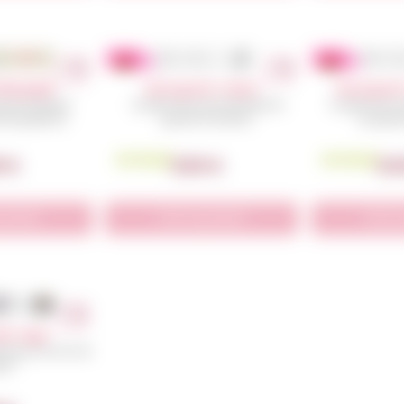
iale papillon
Verre gravé : Coeurs
Verre gravé
personnalisée,
Le petit verre qui fait briller les
Le petit verre m
de papillons.
grands moments !
les gran
En Stock
En Stock
0
€
5,50
€
5,
produit
Voir le produit
Voir l
vé : Lego
avé pour les fan de
o !!