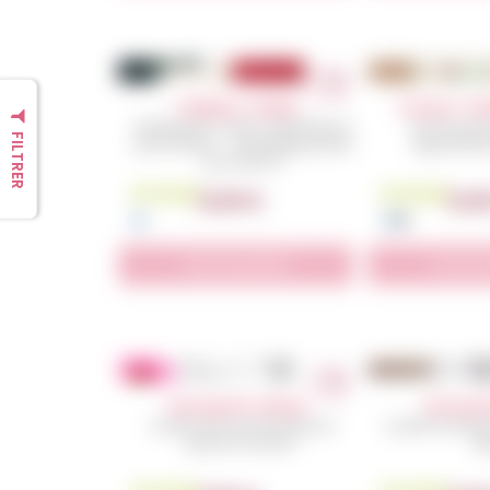
Totebag – Initiale
Trousse – Init
Totebag 100 % coton, réutilisable et
Une trousse 
FILTRER
personnalisé — l’emballage parfait
agrémentée 
pour Noël. 🌟
En Stock
En Stock
12,00
€
12,0
Voir le produit
Voir le 
Verre gravé : disney
Verre gra
Le petit verre qui fait briller les
Le petit verre gr
grands moments !
leg