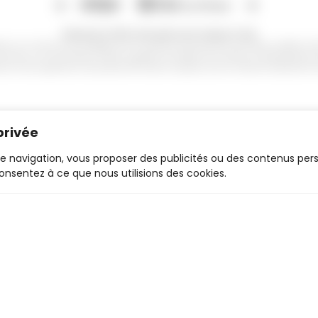
Paiements 100% sécurisés avec Stripe et Link
uées sur ce site sont protégées par le système de paiement de Stripe, certifié co
bancaire, vos informations étant cryptées et traitées de manière confidentielle
iez d’une expérience de paiement fluide et rapide, tout en restant totalement s
privée
de navigation, vous proposer des publicités ou des contenus per
Contact
consentez à ce que nous utilisions des cookies.
Laboutiquedellie@gmail.com
0634680284
8B rue de sillery, 51100 Reims
Atelier :
CJ print
2 impasse Felix Eboué 51430 Tinqueux