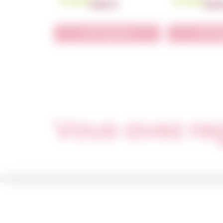
En Stock
En Stock
5,50
€
5,5
Voir le produit
Voir le 
Vous avez re