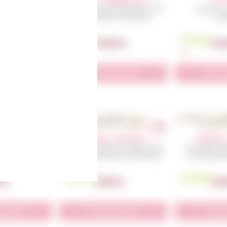
 to school
Mug – Visage Kawaii
Pin’
onnalisé – idéal
Un Mug kawaii unique pour bien
Offrez un 
 pleine d’énergie
commencer la journée !
sym
ourires!
En Stock
En Stock
0
€
12,00
€
3,
produit
Voir le produit
Voir l
– Disney
Pochons – Star Wars
Pochons
 de cadeaux pour
Une petite idée de cadeaux pour
Une petite id
e d’anniversaire.
une superbe fête d’anniversaire.
une superbe fê
En Stock
En Stock
0
€
2,50
€
2,
produit
Voir le produit
Voir l