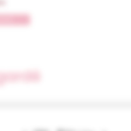
0
€
produit
gardé