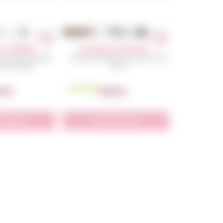
 : Coquillages
Verre gravé : Dinosaure
arin qui fait briller
Le petit verre gravé pour les fan de
ds moments !
dino !!
En Stock
50
€
5,50
€
e produit
Voir le produit