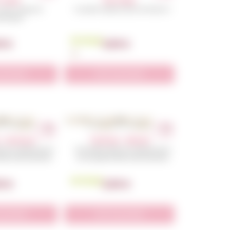
s Coeur
Pin’s Fleur
coeur unique et
Un petit cadeau fleuri et fashion !
bolique!
En Stock
00
€
3,00
€
e produit
Voir le produit
 – Animaux
Pochons – Marvel
ée de cadeaux pour
Une petite idée de cadeaux pour
te d’anniversaire.
une superbe fête d’anniversaire.
En Stock
50
€
2,50
€
e produit
Voir le produit