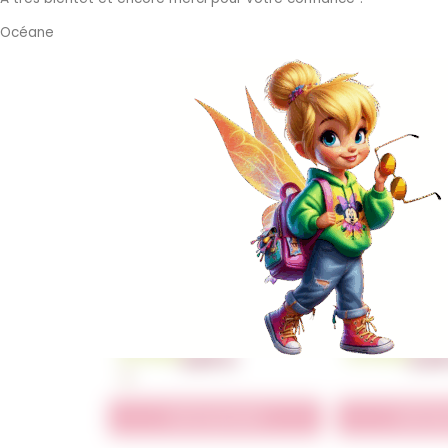
Badge – mini coeurs
Mug – back
Un petit cadeau personnalisé,
Mug héros pers
Océane
rempli de coeur.
pour une rentrée
et de s
En Stock
En Stock
2,50
€
12,0
Voir le produit
Voir le 
Pin’s initiales
Pochons 
L’accessoire qu’il vous faut : 3 cm
Une petite idée
de pure créativité
une superbe fêt
En Stock
En Stock
2,00
€
2,5
Voir le produit
Voir le 