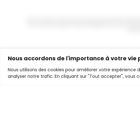
Votre sécurité est notre priorité. Toutes les transactions effect
Link, vous pouvez payer en toute tranquillité avec votre carte 
bénéfic
Nous accordons de l'importance à votre vie 
Nous utilisons des cookies pour améliorer votre expérience 
Infos pratiques
analyser notre trafic. En cliquant sur "Tout accepter", vous 
Qui sommes-nous ?
Formulaire de rétractation
Livraison