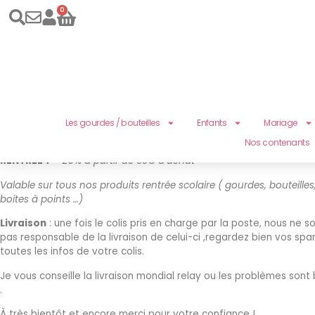
Bonnes vacances !
0
Chers clients,
La boutique est en vacances du 21 juillet au 18 aout ,
toutes les commandes seront traitées dès mon retour et livrées à
Profitez de nos codes promo rentrée scolaire jusqu’au 15 septembr
RENTREE2
– 10% sur
2 produits ou 20€ d’achat
Les gourdes / bouteilles
Enfants
Mariage
RENTREE3
– 15% sur
3 produits ou 35€ d’achat
Nos contenants
RENTREE4
– 20%
à partir de 55€ d’achat
la boutique d'Ellie
>
Anniversaires
> Idées cadeaux 
Valable sur tous nos produits rentrée scolaire ( gourdes, bouteille
Idées cadeau
boites à points …)
Livraison
: une fois le colis pris en charge par la poste, nous 
pas responsable de la livraison de celui-ci ,regardez bien vos spa
“Les images présentées sur notre site sont mod
toutes les infos de votre colis.
Je vous conseille la livraison mondial relay ou les problèmes so
.
À très bientôt et encore merci pour votre confiance !