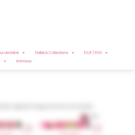
ur de bébé
Textile & Collections
EVJF / EVG
s
Animaux
i de bien regarder l’image avant de commander.”