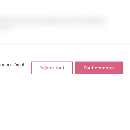
nforme aux normes les plus strictes (PCI DSS). Grâce à Stripe et à
. Nous ne stockons aucune donnée de carte sur nos serveurs. Vous
écurisé.
sonnalisés et
A propos
Rejeter tout
Tout accepter
Conditions Générales de Vente
Politique de Confidentialité
Mentions légales