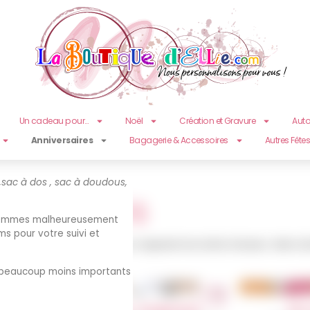
 temps pour la rentrée :)
e:
Un cadeau pour…
Noël
Création et Gravure
Auto
Anniversaires
Bagagerie & Accessoires
Autres Fête
invités
s,sac à dos , sac à doudous,
x invités
ne sommes malheureusement
ms pour votre suivi et
ifiées car sous licences pour respecter les droits d’auteur. Merc
nt beaucoup moins importants