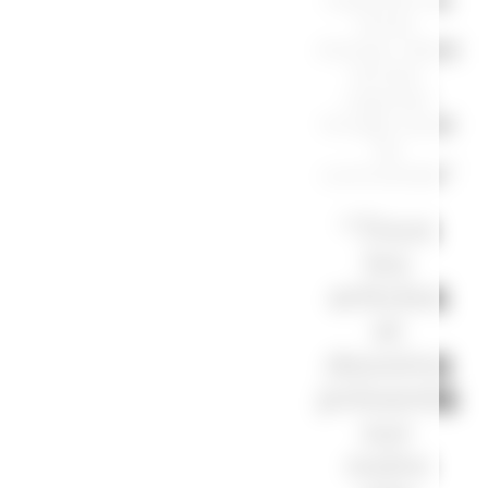
droits
d'auteur. Merci
de bien
regarder
l’image avant
de
commander.”
“Tous
les
articles
et
dessins
présents
sur
notre