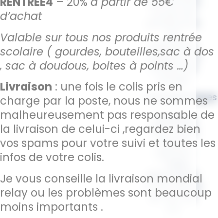
RENTREE4
– 20%
à partir de 55€
votre enfant,
ce sac est
d’achat
parfait pour
les
Valable sur tous nos produits rentrée
vêtements,
scolaire ( gourdes, bouteilles,sac à dos
doudous ou
, sac à doudous, boites à points …)
affaires de
change.
Livraison
: une fois le colis pris en
Caractéristiques
charge par la poste, nous ne sommes
:
malheureusement pas responsable de
–
Matériau :
la livraison de celui-ci ,regardez bien
100% Coton,
vos spams pour votre suivi et toutes les
doux et
résistant
infos de votre colis.
–
Tailles
disponibles :
Je vous conseille la livraison mondial
S :
22 x 30 cm
relay ou les problèmes sont beaucoup
M :
30 x 45
moins importants .
cm