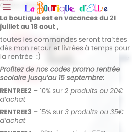
Bonnes vacances !
Chers clients,
La boutique est en vacances du 21
juillet au 18 aout ,
Petites
toutes les commandes seront traitées
Offrez un
affaires
dès mon retour et livrées à temps pour
cadeau
la rentrée :)
–
personnalisable
et pratique
Super-
Profitez de nos codes promo rentrée
avec notre
héros
scolaire jusqu’au 15 septembre:
sac “Petites
Affaires –
RENTREE2
– 10% sur
2 produits ou 20€
Super –
d’achat
héros”. Idéal
pour glisser
RENTREE3
– 15% sur
3 produits ou 35€
toutes les
petites
d’achat
affaires de