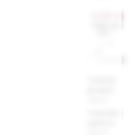
11,00
€
Taille du
sac
*
S
M
(+1,00 €)
Total du
produit
11,00 €
Total des
options
0,00 €