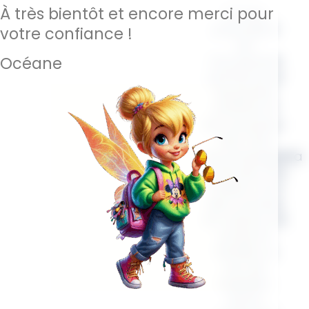
À très bientôt et encore merci pour
Ce sac
polyvalent
votre confiance !
est
l’accessoire
Océane
parfait pour
les jeunes
enfants et
les nouveau-
nés. Il les
accompagnera
à l’école, à la
maison, lors
des courses,
en voiture, en
sortie en
famille ou
lors de
balades.
Notre