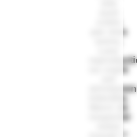
site
sont
créés
par mes
soins.
Leur
reproduct
ou copie
est
strictemen
interdite.
Merci de
respecter
notre
travail !”