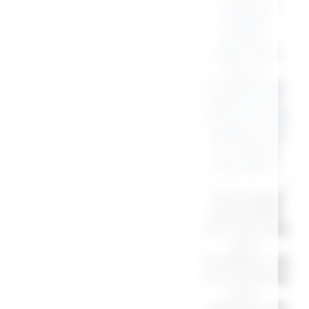
collection
“Petites
Affaires”
apportera
joie et
praticité aux
petits qui le
recevront. Un
cadeau à la
fois utile et
adorable !
“Les images
présentées
sur notre site
sont
modifiées car
sous licences
pour
respecter les