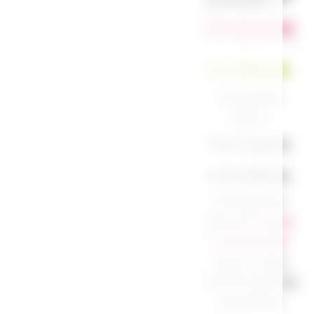
Océane
En Stock
Expédié
sous
3 à 7 jours
ouvrables.
N’hésitez
pas à
nous
contacter
pour une
commande
urgente.