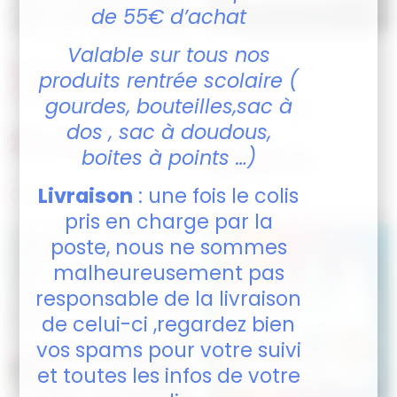
de 55€ d’achat
Valable sur tous nos
Bouteille –
Bouteille –
produits rentrée scolaire (
Animaux
Animaux
gourdes, bouteilles,sac à
Watercolor
dos , sac à doudous,
28,00
€
28,00
€
boites à points …)
Choisir les options
Livraison
: une fois le colis
Choisir les options
pris en charge par la
poste, nous ne sommes
malheureusement pas
responsable de la livraison
de celui-ci ,regardez bien
vos spams pour votre suivi
et toutes les infos de votre