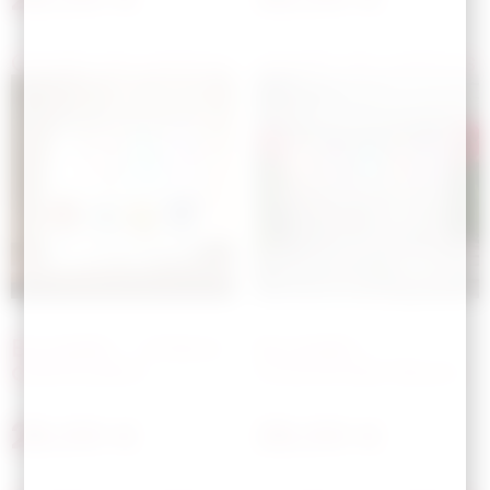
Choisir les options
Choisir les options
Bouteille – Chiens
Bouteille –
aventuriers
Couronnes fleurs
28,00
€
28,00
€