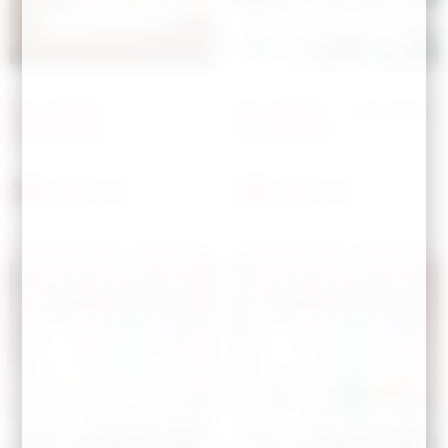
Bouteille –
Bouteille – Hockey
Héroines
sur glace
28,00
€
28,00
€
Choisir les options
Choisir les options