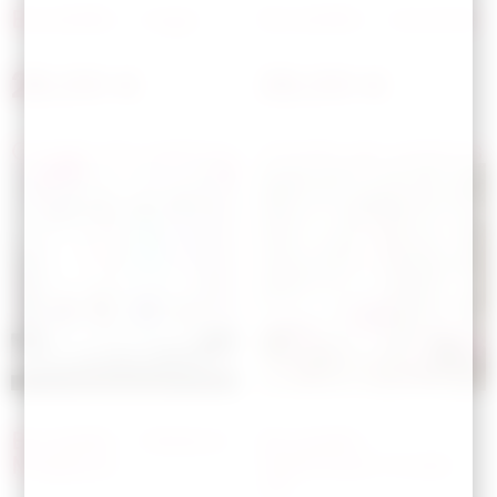
Bouteille – Lego
Bouteille – Licorne
28,00
€
28,00
€
Choisir les options
Choisir les options
Bouteille – Maison
Bouteille –
Magique
Maitresse mode
off