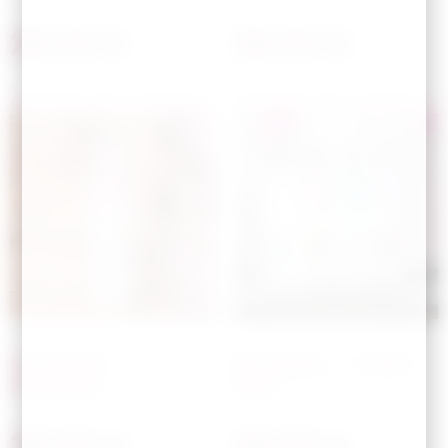
28,00
€
28,00
€
Choisir les options
Choisir les options
Bouteille –
Bouteille – Chien
Bracelet
bleu
28,00
€
28,00
€