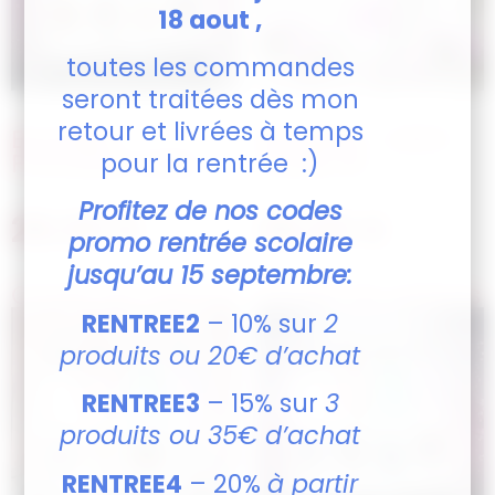
18 aout ,
toutes les commandes
seront traitées dès mon
retour et livrées à temps
Bouteille –
Bouteille – AESH
pour la rentrée :)
Princesse chibli
mode off
Profitez de nos codes
28,00
€
28,00
€
promo rentrée scolaire
jusqu’au 15 septembre:
Choisir les options
Choisir les options
RENTREE2
– 10% sur
2
produits ou 20€ d’achat
RENTREE3
– 15% sur
3
produits ou 35€ d’achat
RENTREE4
– 20%
à partir