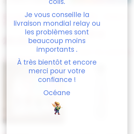
colis.
Je vous conseille la
Bouteille – Atsem
Bouteille – Baby’s
mode off
livraison mondial relay ou
les problèmes sont
28,00
€
28,00
€
beaucoup moins
importants .
Choisir les options
Choisir les options
À très bientôt et encore
merci pour votre
confiance !
Océane