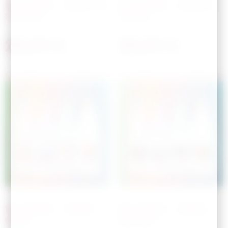
Bouteille – Back to
Bouteille – Ballon
school
coeur
28,00
€
28,00
€
Choisir les options
Choisir les options
Bouteille – Bébé
Bouteille – Bébé
ailes
disney