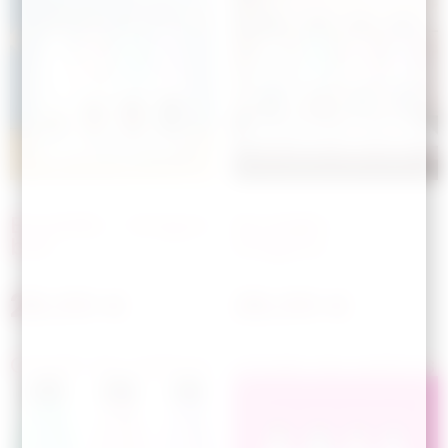
Bouteille – Dragon
Bouteille –
ball
Dragons
28,00
€
28,00
€
Choisir les options
Choisir les options