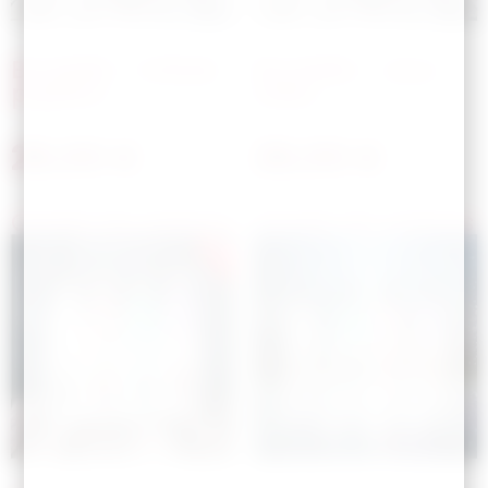
Bouteille – Initiale
Bouteille – Jeux
papillon
video
28,00
€
28,00
€
Choisir les options
Choisir les options