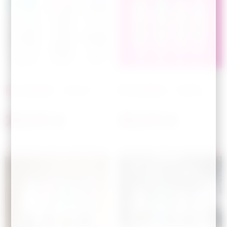
Bouteille – EVJF
Bouteille – Girly
28,00
€
28,00
€
Choisir les options
Choisir les options