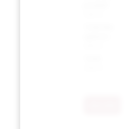
produit
2,50 €
Total des
options
0,00 €
Total
2,50 €
Ajouter Au