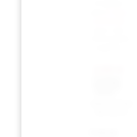
N’hésitez
pas à
nous
contacter
pour une
commande
urgente.
2,50
€
Couleur
du petit
coeur
*
Naturel bois
Bronze or
Total du