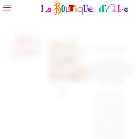
Pin’s
Pin’s Coeur
coeur
–
L’Accessoire
Incontournable
pour un EVJF
de Folie !
Préparez-
vous à vivre
une journée
inoubliable
avec notre
Pin’s Coeur
!
L’accessoire