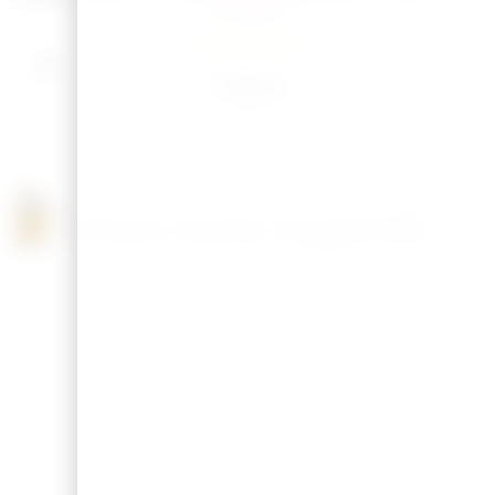
unique
En Stock
7,50
€
Vous avez regardé