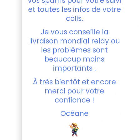
vos spams pour votre suivi
alliant
et toutes les infos de votre
charme et
colis.
durabilité.
Personnalisation
Je vous conseille la
: Gravure de
3 cm x 3 cm
livraison mondial relay ou
(les mesures
les problèmes sont
peuvent
varier de 1 à
beaucoup moins
2 mm max).
importants .
N’hésitez pas
à explorer le
À très bientôt et encore
reste de
merci pour votre
notre
confiance !
boutique en
ligne pour
Océane
découvrir
tous nos
articles EVJF
ainsi que