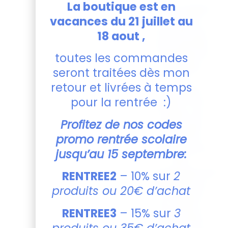
La boutique est en
Personnalisez
vacances du 21 juillet au
votre pin’s
comme bon
18 aout ,
vous semble
: choisissez le
toutes les commandes
texte que
seront traitées dès mon
vous
retour et livrées à temps
souhaitez
pour la rentrée :)
graver et la
couleur du
Profitez de nos codes
petit cœur
au centre.
promo rentrée scolaire
Chaque pin’s
jusqu’au 15 septembre:
sera
soigneusement
RENTREE2
– 10% sur
2
présenté sur
produits ou 20€ d’achat
un support
en carton,
RENTREE3
– 15% sur
3
prêt à être
produits ou 35€ d’achat