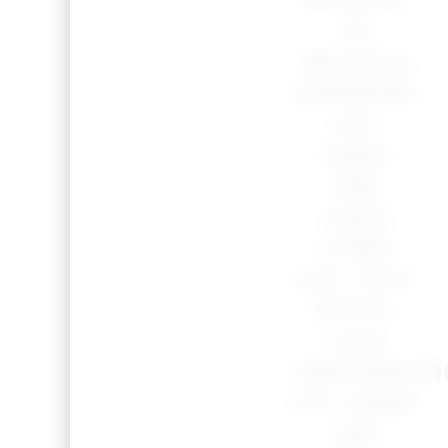
et
dessins
présents
sur
notre
site
sont
créés
par mes
soins.
Leur
reproduct
ou copie
est