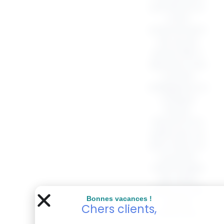
parfait pour
votre
enterrement
de vie de
jeune fille, il
ajoutera une
touche
d’élégance à
chaque
tenue.
Discret et à
petit prix, ce
pin’s sera un
souvenir
mémorable
de cette
belle journée
Bonnes vacances !
passée
Chers clients,
ensemble.