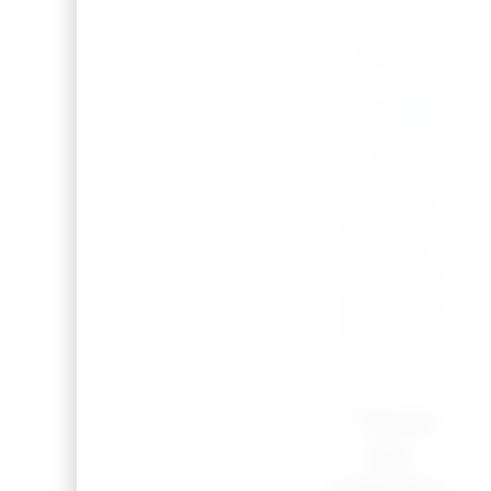
notre belle
collection
mariage.
Offrez à vos
amies un
petit
souvenir qui
fera battre
leurs cœurs
et rendra
cette journée
encore plus
spéciale ! 💖
✨🥳
“Tous
les
articles