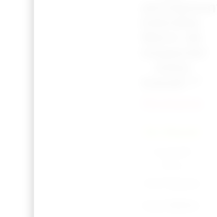
strictemen
interdite.
Merci de
respecter
notre
travail !”
Océane
En Stock
Expédié
sous
3 à 7 jours
ouvrables.