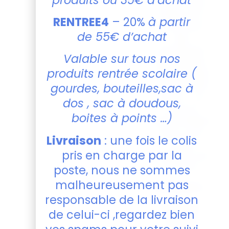
offert à vos
amies. Et si
RENTREE4
– 20%
à partir
vous avez
de 55€ d’achat
des
demandes
Valable sur tous nos
spécifiques,
produits rentrée scolaire (
n’hésitez pas
à me le faire
gourdes, bouteilles,sac à
savoir — je
dos , sac à doudous,
peux le
boites à points …)
personnaliser
pour vous
Livraison
: une fois le colis
(délai
pris en charge par la
minimum de
10 jours).
poste, nous ne sommes
malheureusement pas
Description :
responsable de la livraison
Matériau
:
de celui-ci ,regardez bien
Bois de
bouleau,