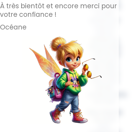
À très bientôt et encore merci pour
confortable
et stylé,
votre confiance !
pensé pour
Océane
suivre le
rythme
effréné de
tes journées
— de l’école
au boulot,
des câlins
aux rendez-
vous, sans
jamais
compromettre
ton style.
Deux finitions
au choix
pour