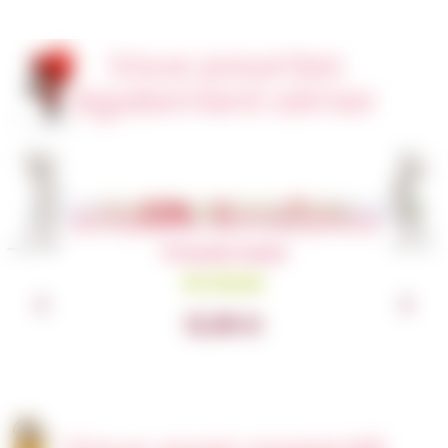
Vous pourriez
également aimer
Articles similaires
Trousse coeur
En Stock
12,00
€