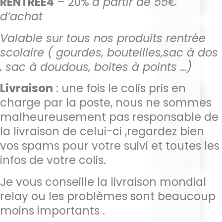
RENTREE4
– 20%
à partir de 55€
de membre,
d’achat
pas de
pause café
Valable sur tous nos produits rentrée
illimitée…
scolaire ( gourdes, bouteilles,sac à dos
mais une
, sac à doudous, boites à points …)
force, un
amour et
Livraison
: une fois le colis pris en
une énergie
hors normes.
charge par la poste, nous ne sommes
malheureusement pas responsable de
Avec la
la livraison de celui-ci ,regardez bien
collection
MomClub
, on
vos spams pour votre suivi et toutes les
transforme
infos de votre colis.
ce quotidien
XXL en
Je vous conseille la livraison mondial
véritable
relay ou les problèmes sont beaucoup
statement.
moins importants .
Un t-shirt à
la fois cool,