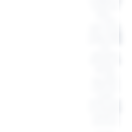
s’adapter à
toutes les
vibes :
– T-shirt
100% coton
144g, coupe
cintrée, pour
une
silhouette
féminine et
ajustée
– T-shirt
180g 100%
coton bio,
coupe
droite, pour
un look plus
casual et
structuré