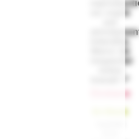
reproduct
ou copie
est
strictemen
interdite.
Merci de
respecter
notre
travail !”
Océane
En Stock
Expédié
sous