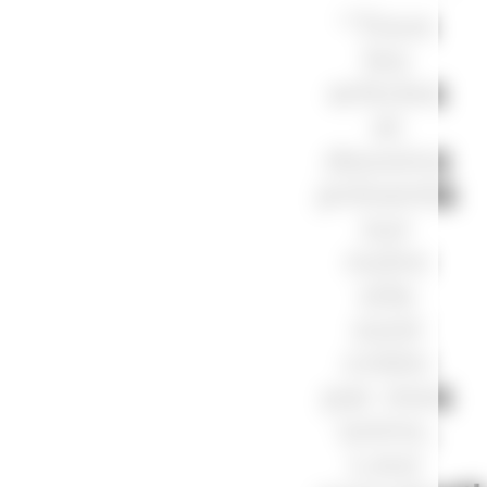
“Tous
les
articles
et
dessins
présents
sur
notre
site
sont
créés
par mes
soins.
Leur