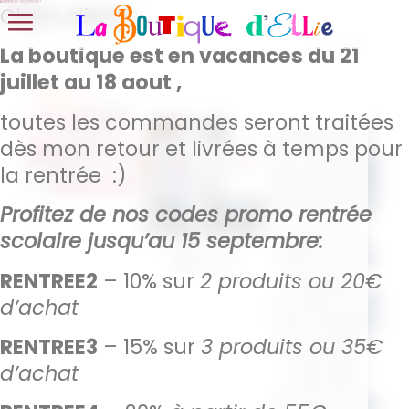
Bonnes vacances !
Chers clients,
La boutique est en vacances du 21
juillet au 18 aout ,
T-shirt
toutes les commandes seront traitées
MomClub –
MomClub
dès mon retour et livrées à temps pour
Le t-shirt qui
la rentrée :)
– Beach
dit tout, sans
en faire trop.
Profitez de nos codes promo rentrée
Bienvenue
scolaire jusqu’au 15 septembre:
dans le club
RENTREE2
– 10% sur
2 produits ou 20€
le plus
exclusif (et le
d’achat
plus intense)
au monde :
RENTREE3
– 15% sur
3 produits ou 35€
celui des
d’achat
mamans.
Pas de carte