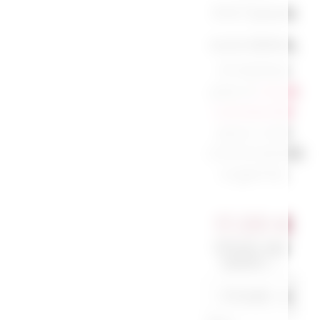
3 à 7 jours
ouvrables.
N’hésitez
pas à
nous
contacter
pour une
commande
urgente.
17,00
€
Choix du
tshirt
*