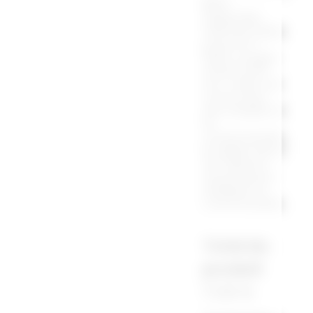
Bien
regarder
l'encart bleu
pour le t-
shirt coupe
cintré SVP.
Le t-shirt en
coton bio
est réalisé à
la
commande ,
le délai sera
de 10jours
ouvré pour
réaliser la
commande .
Total du
produit
17,00 €