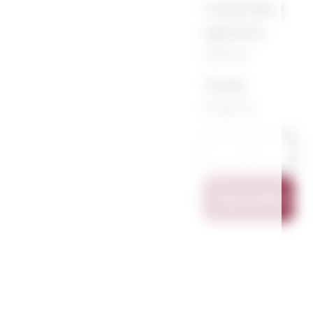
Total des
options
0,00 €
Total
17,00 €
Ajouter Au