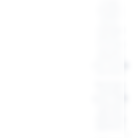
Coupe
parfaite,
matière
douce,
message
assumé :
tu ne fais
pas que
partie du
club, tu en es
une icône.
MomClub,
c’est plus
qu’un t-shirt.
C’est une
vibe. Une
fierté. Une
signature.