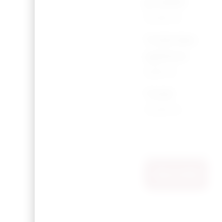
produit
14,50 €
Total des
options
0,00 €
Total
14,50 €
Ajouter Au