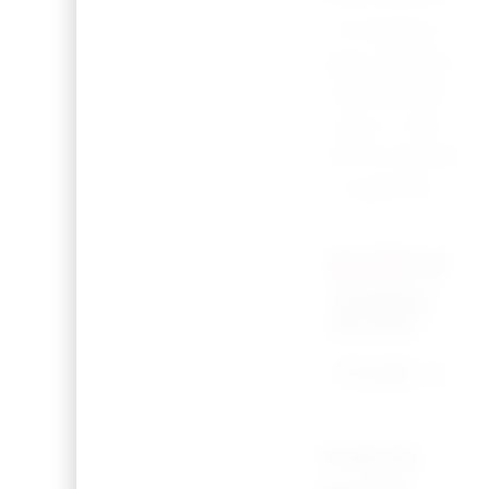
N’hésitez
pas à
nous
contacter
pour une
commande
urgente.
14,50
€
Couleur
du sac
*
Total du