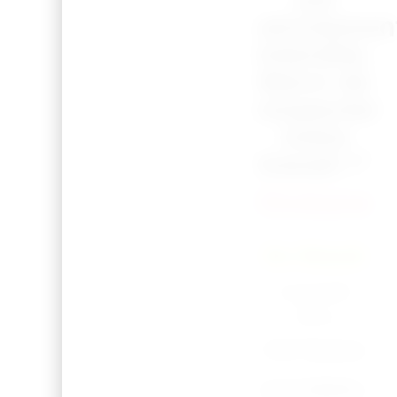
strictemen
interdite.
Merci de
respecter
notre
travail !”
Océane
En Stock
Expédié
sous
3 à 7 jours
ouvrables.