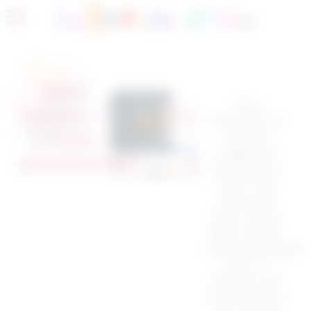
Mini
Vous
cabas –
cherchez un
Chien
cadeau
original et
aventuriers
adorable à
offrir ? Ne
cherchez
plus ! Notre
Mini Cabas,
personnalisable
avec le
prénom de
votre enfant,