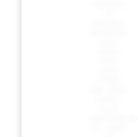
articles
et
dessins
présents
sur
notre
site
sont
créés
par mes
soins.
Leur
reproduct
ou copie
est