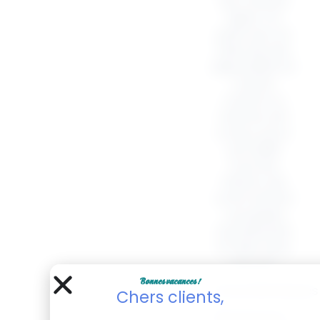
est l’article
idéal. Ce
petit sac en
toile de jute,
disponible en
coloris
coloré ou
naturel, est
conçu pour
accueillir
tous les
trésors de
votre enfant
: poupées,
accessoires
et bien plus
encore.
Bonnes vacances !
Caractéristiques
Chers clients,
Dimensions :