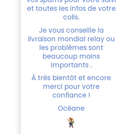
attrayantes
et toutes les infos de votre
pour
colis.
s’adapter
aux goûts de
Je vous conseille la
votre petit.
livraison mondial relay ou
Le Mini
les problèmes sont
Cabas Chien
beaucoup moins
aventuriers
fait partie
importants .
d’une
À très bientôt et encore
collection
complète
merci pour votre
incluant
confiance !
également
des gourdes,
Océane
sacs à
doudou,
sacs à
goûter et