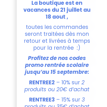
La boutique est en
26 x 22 x 14
cm, parfait
vacances du 21 juillet au
pour les
18 aout ,
petites
mains tout
toutes les commandes
en offrant
seront traitées dès mon
assez
d’espace
retour et livrées à temps
pour tous les
pour la rentrée :)
essentiels.
Prise en
Profitez de nos codes
main facile :
Équipé d’une
promo rentrée scolaire
petite
jusqu’au 15 septembre:
poignée
ajustée, il est
RENTREE2
– 10% sur
2
facile à
produits ou 20€ d’achat
transporter,
que ce soit
RENTREE3
– 15% sur
3
pour une
sortie au
produits ou 35€ d’achat