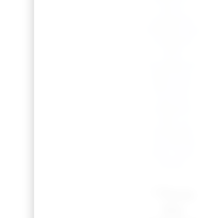
sacs à
chaussons.
N’hésitez pas
à explorer
notre
boutique en
ligne pour
découvrir
tous nos
articles et
créer un
ensemble
coordonné
pour votre
enfant.
“Tous
les