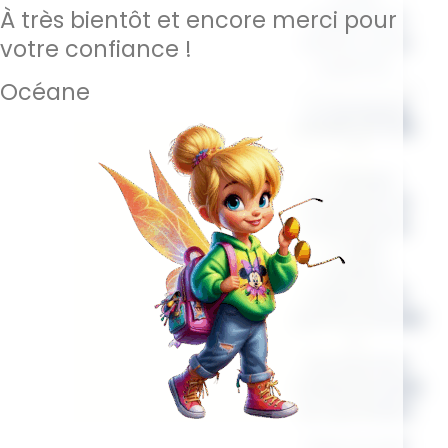
À très bientôt et encore merci pour
réellement
besoin, sans
votre confiance !
superflu.
Océane
💛 Pourquoi
choisir ce sac
?
✔
Design
moderne et
minimaliste
✔
Idée
cadeau
originale et
personnalisée
✔
Accessoire
indispensable
du quotidien
Que ce soit