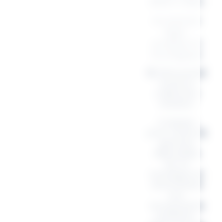
25cm ( 20L)
Accessoire
léger,
pratique et
écologique
🛍 Découvrez
toute la
collection
citation
Craquez
pour toute la
gamme
disponible
sur la
boutique et
assortissez
vos
accessoires
préférés.