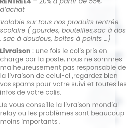
RENTREE4
– 20%
à partir de 55€
d’achat
Minimaliste,
pratique et
Valable sur tous nos produits rentrée
tendance, ce
sac
élégant
te
scolaire ( gourdes, bouteilles,sac à dos
permet de
, sac à doudous, boites à points …)
transporter
tes
Livraison
: une fois le colis pris en
indispensables
charge par la poste, nous ne sommes
au quotidien :
malheureusement pas responsable de
documents,
portefeuille,
la livraison de celui-ci ,regardez bien
maquillage,
vos spams pour votre suivi et toutes les
papiers,
infos de votre colis.
vêtements
médicaments,
Je vous conseille la livraison mondial
accessoires,
relay ou les problèmes sont beaucoup
chargeur…
moins importants .
Tout ce dont
tu as