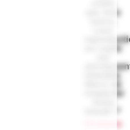
créés
par mes
soins.
Leur
reproduct
ou copie
est
strictemen
interdite.
Merci de
respecter
notre
travail !”
Océane