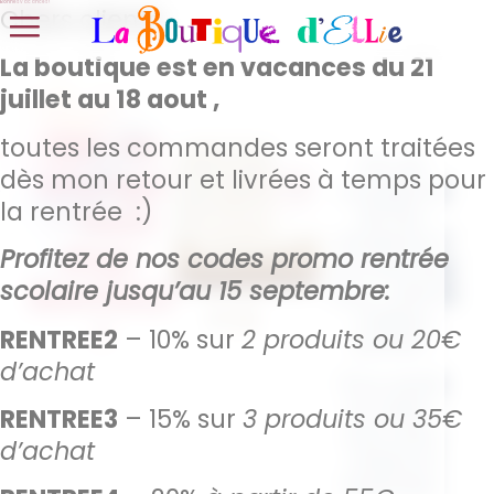
Bonnes vacances !
Chers clients,
La boutique est en vacances du 21
juillet au 18 aout ,
Sac de
toutes les commandes seront traitées
Fan de
voyage
dès mon retour et livrées à temps pour
voyages et
la rentrée :)
– Next
de sac
tendance ?
stop :
Profitez de nos codes promo rentrée
ne cherchez
Bonheur
scolaire jusqu’au 15 septembre:
plus , voila le
cadeau
!
RENTREE2
– 10% sur
2 produits ou 20€
parfait !
d’achat
Pour partir
en week-
RENTREE3
– 15% sur
3 produits ou 35€
end, avec
d’achat
classe et
l’essentiel .