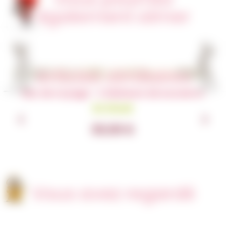
également aimer
Articles similaires
Sac de voyage – Créateurs de souvenirs
En Stock
30,00
€
Vous avez regardé