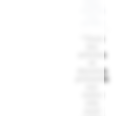
chaque
instant de
votre
quotidien.
“Tous
les
articles
et
dessins
présents
sur
notre
site
sont