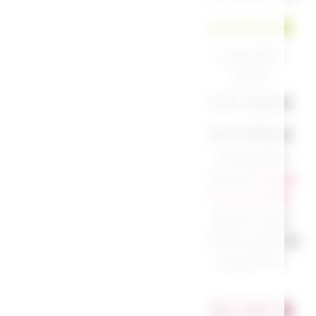
En Stock
Expédié
sous
3 à 7 jours
ouvrables.
N’hésitez
pas à
nous
contacter
pour une
commande
urgente.
30,00
€