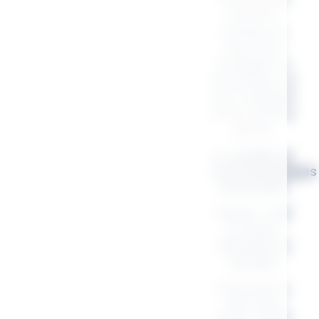
pour le
bureau, le
sport, les
voyages ou
les sorties, ce
sac s’adapte
à ton rythme
de vie.
🌿 Qualité et
caractéristiques
du produit
Matière :
100
% coton
résistant et
durable
Dimensions
:
50 x 25 x