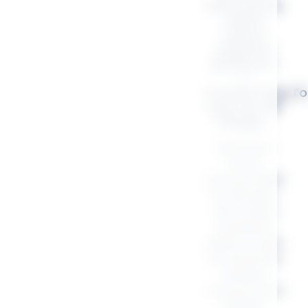
Retrouvez le
même
univers
inspirant
décliné en :
✔
Trousse, Mug, To
bag, sac de
voyage …
Exprimez
votre
personnalité
et diffusez
des ondes
positives
grâce à des
accessoires
uniques,
conçus pour
inspirer