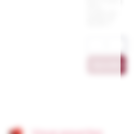
dos ( il sera
de la
couleur du
design de
devant )
Ajouter Au
Vous pourriez