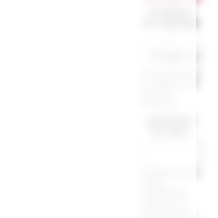
Couleur
du design
*
Choisissez la
couleur pour
le mot
bonheur
prénom
au dos
Indiquez ici si
vous
souhaitez
ajouter un
prénom au