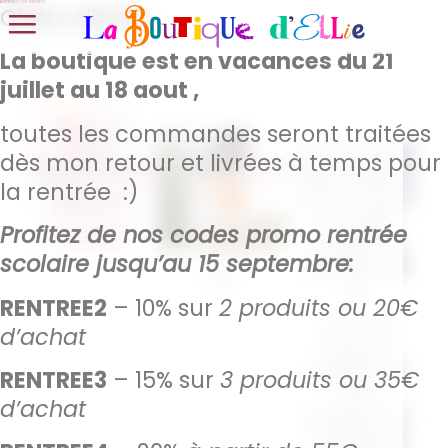
Bonnes vacances !
Chers clients,
La boutique est en vacances du 21
juillet au 18 aout ,
Sac ”
toutes les commandes seront traitées
Le sac cabas
Holiday
dès mon retour et livrées à temps pour
Mom Club
en
la rentrée :)
Mom
jute et coton
est l’allié
Club”
Profitez de nos codes promo rentrée
parfait du
scolaire jusqu’au 15 septembre:
quotidien 🌿
👜
RENTREE2
– 10% sur
2 produits ou 20€
À la fois
d’achat
naturel,
résistant et
RENTREE3
– 15% sur
3 produits ou 35€
ultra
d’achat
tendance, il
s’adapte à