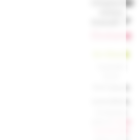
respecter
notre
travail !”
Océane
En Stock
Expédié
sous
3 à 7 jours
ouvrables.
N’hésitez
pas à
nous
contacter
pour une