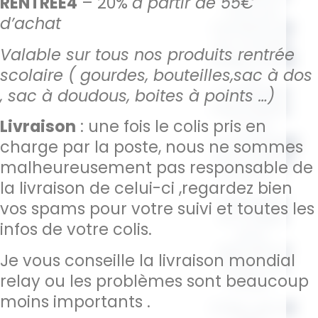
RENTREE4
– 20%
à partir de 55€
tous vos
d’achat
moments de
vie. Courses,
Valable sur tous nos produits rentrée
plage, travail
scolaire ( gourdes, bouteilles,sac à dos
ou
escapades
, sac à doudous, boites à points …)
improvisées :
Livraison
: une fois le colis pris en
il vous
accompagne
charge par la poste, nous ne sommes
avec style et
malheureusement pas responsable de
praticité ✨
la livraison de celui-ci ,regardez bien
Disponible
vos spams pour votre suivi et toutes les
en 3 tailles
infos de votre colis.
pour
répondre à
Je vous conseille la livraison mondial
toutes vos
relay ou les problèmes sont beaucoup
envies :
moins importants .
S (24 x 41 x 13