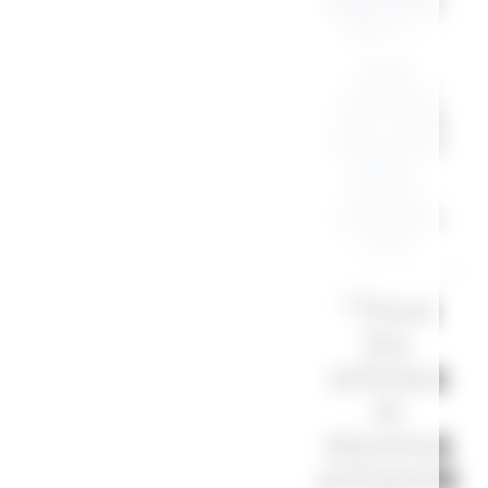
appartenez-
vous ? ✨
Notre
collection
“club” existe
aussi en sac
en jute ,
trousse ,
totebag et
t-shirt .
“Tous
les
articles
et
dessins
présents