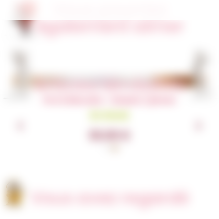
Vous pourriez
également aimer
Articles similaires
Pot à biscuits – Dessin / photo
En Stock
30,00
€
Vous avez regardé