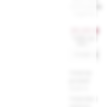
commande
urgente.
20,00
€
Taille du
sac
*
Total du
produit
20,00 €
Total des
options