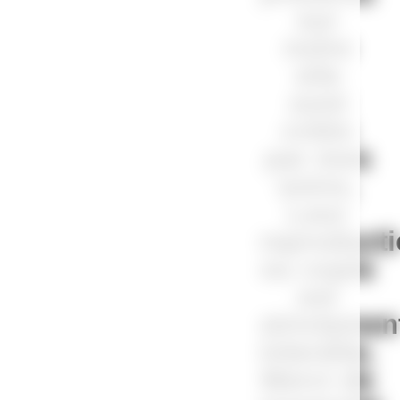
sur
notre
site
sont
créés
par mes
soins.
Leur
reproduct
ou copie
est
strictemen
interdite.
Merci de