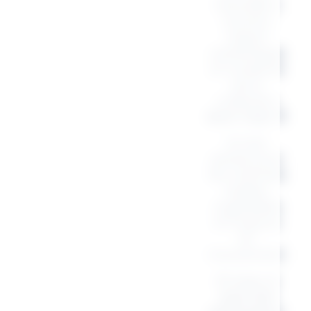
naturelle, il
incarne
l’esprit
authentique
et moderne
de la
collection
Mom Club
💛
Un sac
pensé pour
les mamans
stylées,
organisées
et toujours
en
mouvement.
Et vous, à
quel club