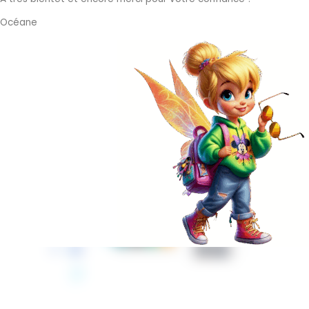
Océane