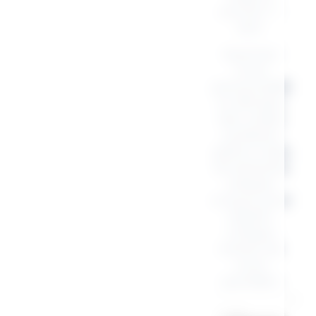
encore T-
shirt.
Exprimez
votre
personnalité
et diffusez
des ondes
positives
grâce à des
accessoires
uniques,
conçus pour
inspirer
chaque
instant de
votre
quotidien.