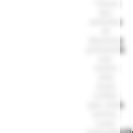
“Tous
les
articles
et
dessins
présents
sur
notre
site
sont
créés
par mes
soins.
Leur
reproduct