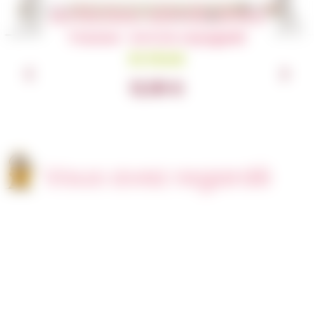
Articles similaires
Trousse – et si on voyageait
En Stock
12,00
€
Vous avez regardé