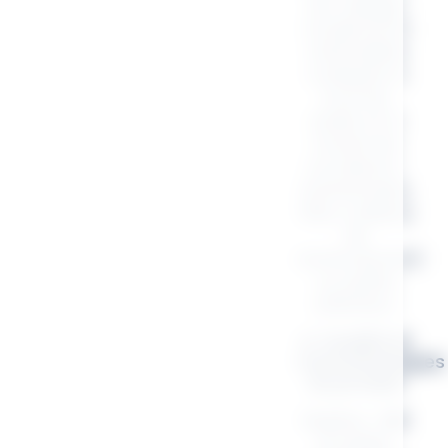
Son design
moderne et
minimaliste
s’adapte à
tous les
styles et à
toutes les
occasions :
anniversaire,
fête, cadeau
de
remerciement
ou petite
attention.
🌿 Qualité et
caractéristiques
du produit
Matière :
100
% coton