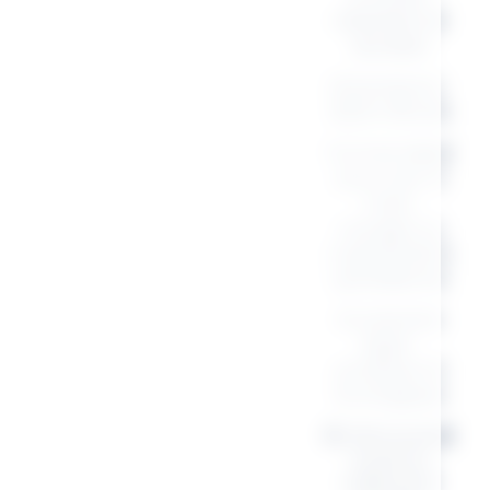
résistant et
durable
Dimensions :
22,5 x 16 cm
Format idéal
pour sac à
main,
voyage ou
organisation
quotidienne
Accessoire
léger,
pratique et
écologique
🛍 Découvrez
toute la
collection