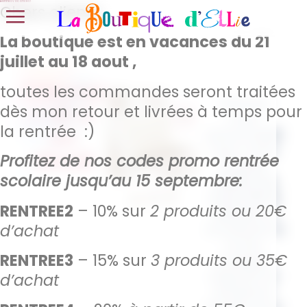
Bonnes vacances !
Chers clients,
La boutique est en vacances du 21
juillet au 18 aout ,
Trousse
toutes les commandes seront traitées
Affirmez
– et si
dès mon retour et livrées à temps pour
votre
la rentrée :)
on
personnalité
avec notre
rêvait
Profitez de nos codes promo rentrée
trousse
scolaire jusqu’au 15 septembre:
citation en
coton 100 %
RENTREE2
– 10% sur
2 produits ou 20€
naturel
, un
d’achat
accessoire à
la fois
RENTREE3
– 15% sur
3 produits ou 35€
pratique,
inspirant et
d’achat
tendance.