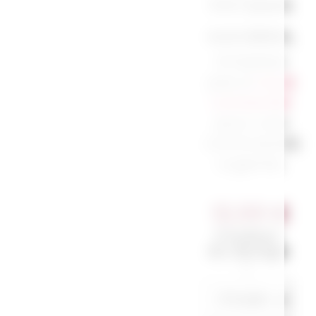
3 à 7 jours
ouvrables.
N’hésitez
pas à
nous
contacter
pour une
commande
urgente.
12,00
€
Couleur
du design
*