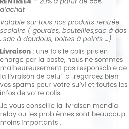
RENTREE4
– 20%
à partir de 55€
Pensée pour
celles et
d’achat
ceux qui
aiment
Valable sur tous nos produits rentrée
s’entourer de
scolaire ( gourdes, bouteilles,sac à dos
messages
, sac à doudous, boites à points …)
positifs, cette
trousse vous
Livraison
: une fois le colis pris en
accompagne
charge par la poste, nous ne sommes
au quotidien
avec ses
malheureusement pas responsable de
mots
la livraison de celui-ci ,regardez bien
inspirants :
vos spams pour votre suivi et toutes les
oser rêver,
infos de votre colis.
aimer,
voyager…
Je vous conseille la livraison mondial
Avec la
relay ou les problèmes sont beaucoup
gamme
moins importants .
Citation
,