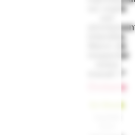
ou copie
est
strictemen
interdite.
Merci de
respecter
notre
travail !”
Océane
En Stock
Expédié
sous