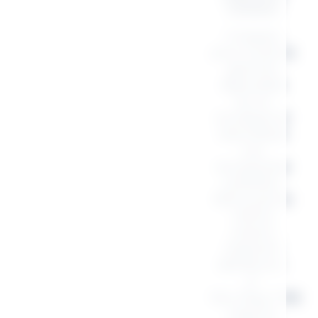
Citation
Craquez
pour toute la
gamme
disponible
sur la
boutique et
assortissez
vos
accessoires
préférés.
Retrouvez le
même
univers
inspirant
décliné en :
✔
Sac, Mug, Tote
bag où