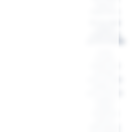
style et
inspiration
.
🎁 Une idée
cadeau
originale et
personnalisée
Cette
trousse
citation est
parfaite
pour se faire
plaisir ou
pour offrir un
cadeau
unique,
rempli de
sens et
d’émotions.