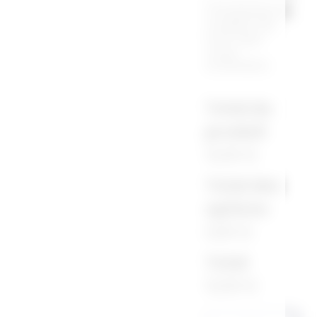
Choisissez la
couleur du
mot que
vous
souhaitez
Total du
produit
12,00 €
Total des
options
0,00 €
Total
12,00 €