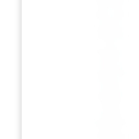
simplement
pour faire
plaisir, cette
chope à
bière est le
cadeau qui
fera
sensation à
coup sûr.
Offrez un
moment de
bonheur à
chaque
gorgée et
faites de
chaque
occasion
une véritable
fête avec
cette chope