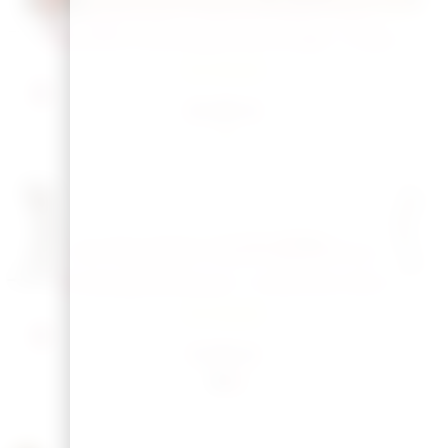
également aimer
Planche à découper Rectangle – Papa
En Stock
21,00
€
Articles similaires
Totebag Maîtresse – Collection dico
En Stock
11,00
€