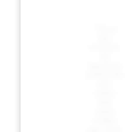
à bière
stylée ! 🍕🍻
“Tous
les
articles
et
dessins
présents
sur
notre
site
sont
créés
par mes