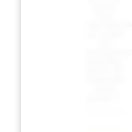
soins.
Leur
reproduct
ou copie
est
strictemen
interdite.
Merci de
respecter
notre
travail !”
Océane
En Stock