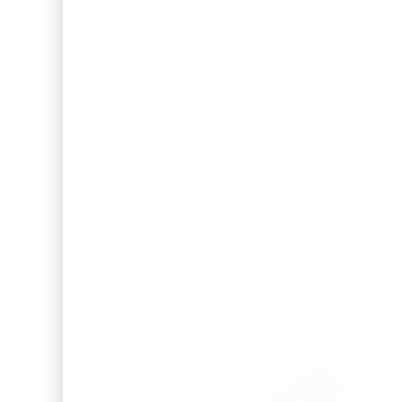
Expédié
sous
3 à 7 jours
ouvrables.
N’hésitez
pas à
nous
contacter
pour une
commande
urgente.
15,00
€
Texte
devant
*