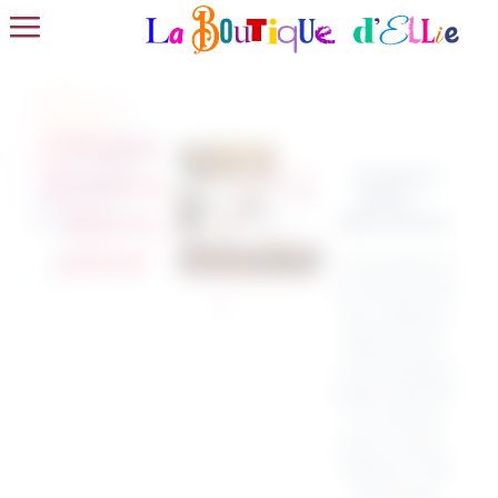
Chope
Chope à
à bière
Bière –
– Bière /
Bière/Pizza
pizza
Vous êtes à
la recherche
du cadeau
idéal pour
votre papa,
papi, témoin
ou même
pour vous-
même ? Ne
cherchez