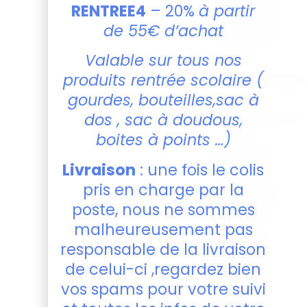
lancer des
RENTREE4
– 20%
à partir
conversations
de 55€ d’achat
autour de la
table !
Valable sur tous nos
produits rentrée scolaire (
Caractéristique
:
gourdes, bouteilles,sac à
dos , sac à doudous,
Personnalisation
par
boites à points …)
sublimation
:
Créez un
Livraison
: une fois le colis
design qui
pris en charge par la
reflète votre
personnalité
poste, nous ne sommes
et votre
malheureusement pas
amour pour
responsable de la livraison
la bière !
Passage au
de celui-ci ,regardez bien
lave-
vos spams pour votre suivi
vaisselle
: