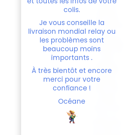
et toutes les infos de votre
Pratique et
facile à
colis.
nettoyer,
pour que
Je vous conseille la
vous puissiez
livraison mondial relay ou
vous
concentrer
les problèmes sont
sur l’essentiel
beaucoup moins
: profiter de
importants .
votre
boisson.
À très bientôt et encore
Capacité
:
330 ml,
merci pour votre
parfaite
confiance !
pour une
bonne
Océane
mousse !
Que ce soit
pour un
anniversaire,
une fête ou