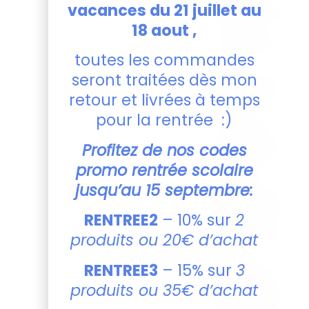
vacances du 21 juillet au
amateurs de
18 aout ,
bière qui
souhaitent
toutes les commandes
se
seront traitées dès mon
démarquer.
Imaginez vos
retour et livrées à temps
amis
pour la rentrée :)
admirant
cette chope
Profitez de nos codes
unique lors
promo rentrée scolaire
de vos
jusqu’au 15 septembre:
soirées, tout
en savourant
RENTREE2
– 10% sur
2
leur boisson
produits ou 20€ d’achat
favorite. Elle
ne
RENTREE3
– 15% sur
3
manquera
pas de faire
produits ou 35€ d’achat
sourire et de