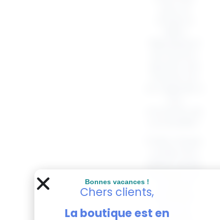
plus, la
chope à
bière
“Bière/pizza”
est là pour
ajouter une
touche fun
et originale à
vos
moments de
convivialité !
Cette chope,
ornée d’un
dessin hyper
amusant, est
Bonnes vacances !
le parfait
Chers clients,
accessoire
pour les
La boutique est en
véritables