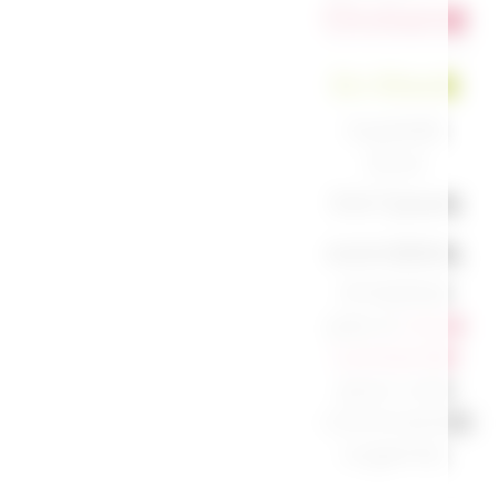
Océane
En Stock
Expédié
sous
3 à 7 jours
ouvrables.
N’hésitez
pas à
nous
contacter
pour une
commande
urgente.