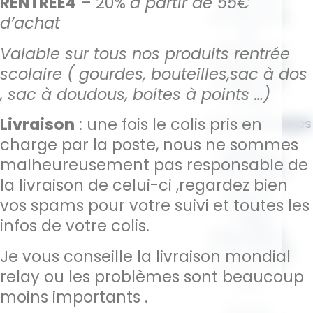
RENTREE4
– 20%
à partir de 55€
ce sac est
parfait pour
d’achat
les
vêtements,
Valable sur tous nos produits rentrée
doudous ou
scolaire ( gourdes, bouteilles,sac à dos
affaires de
, sac à doudous, boites à points …)
change.
Livraison
: une fois le colis pris en
Caractéristiques
:
charge par la poste, nous ne sommes
–
Matériau :
malheureusement pas responsable de
100% Coton,
la livraison de celui-ci ,regardez bien
doux et
vos spams pour votre suivi et toutes les
résistant
–
Tailles
infos de votre colis.
disponibles :
S :
22 x 30 cm
Je vous conseille la livraison mondial
M :
30 x 45
relay ou les problèmes sont beaucoup
cm
moins importants .
Ce sac