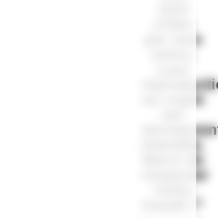
sont
créés
par mes
soins.
Leur
reproduct
ou copie
est
strictemen
interdite.
Merci de
respecter
notre
travail !”