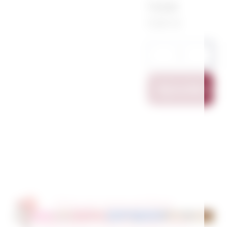
Total
11,00 €
Ajouter Au
Vous pourriez
également aimer