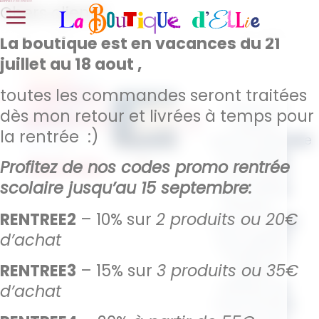
Bonnes vacances !
Chers clients,
La boutique est en vacances du 21
juillet au 18 aout ,
Petites
toutes les commandes seront traitées
Offrez un
affaires
dès mon retour et livrées à temps pour
cadeau
la rentrée :)
–
personnalisable
et pratique
Naruto
Profitez de nos codes promo rentrée
avec notre
scolaire jusqu’au 15 septembre:
sac “Petites
Affaires –
RENTREE2
– 10% sur
2 produits ou 20€
Naruto”. Idéal
d’achat
pour glisser
toutes les
RENTREE3
– 15% sur
3 produits ou 35€
petites
affaires de
d’achat
votre enfant,