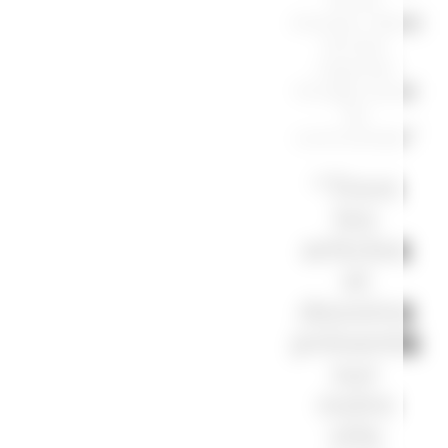
d'auteur. Merci
de bien
regarder
l’image avant
de
commander.”
“Tous
les
articles
et
dessins
présents
sur
notre
site