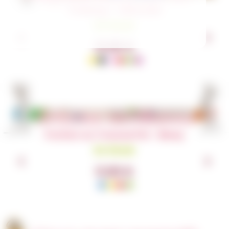
Totebag – Véhicules
En Stock
12,00
€
Articles similaires
Pochon ou Trousse PAI – Bluey
En Stock
11,00
€