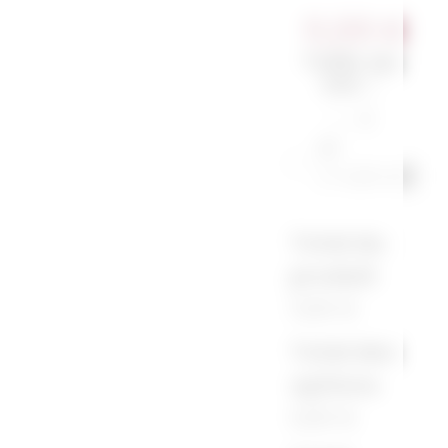
11,00
€
Taille du
sac
*
S
M
(+1,00 €)
Total du
produit
11,00 €
Total des
options
0,00 €