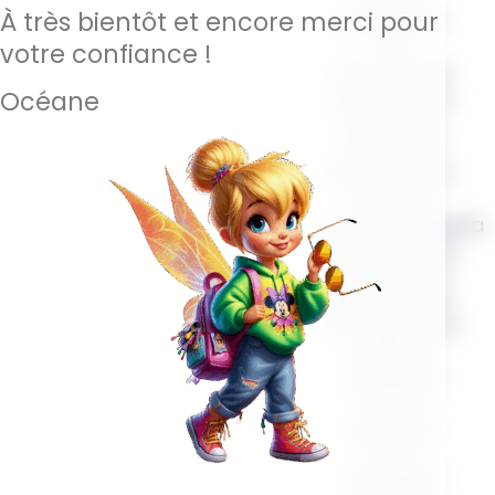
À très bientôt et encore merci pour
polyvalent
est
votre confiance !
l’accessoire
parfait pour
Océane
les jeunes
enfants et
les nouveau-
nés. Il les
accompagnera
à l’école, à la
maison, lors
des courses,
en voiture, en
sortie en
famille ou
lors de
balades.
Notre
collection