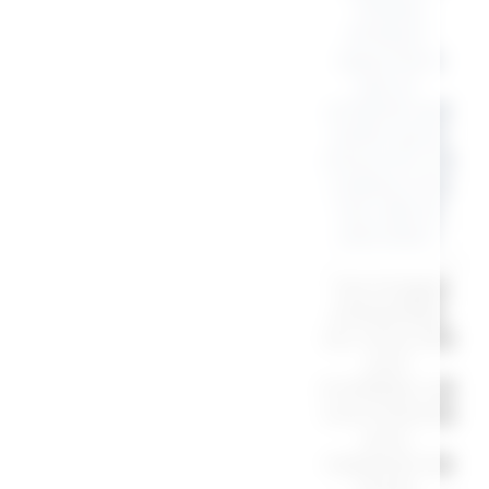
“Petites
Affaires”
apportera
joie et
praticité aux
petits qui le
recevront. Un
cadeau à la
fois utile et
adorable !
“Les images
présentées
sur notre site
sont
modifiées car
sous licences
pour
respecter les
droits