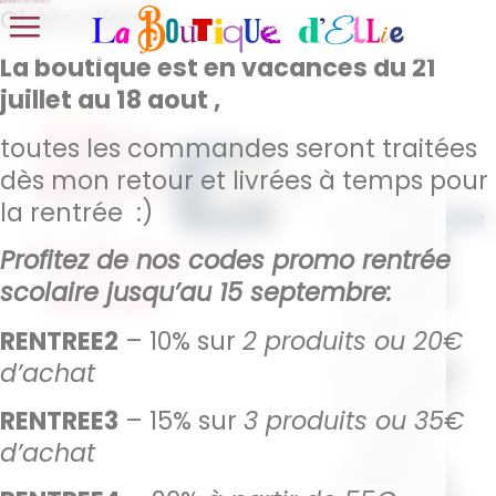
Bonnes vacances !
Chers clients,
La boutique est en vacances du 21
juillet au 18 aout ,
Petites
toutes les commandes seront traitées
Offrez un
affaires
dès mon retour et livrées à temps pour
cadeau
la rentrée :)
–
personnalisable
et pratique
Pokémon
Profitez de nos codes promo rentrée
avec notre
school
scolaire jusqu’au 15 septembre:
sac “Petites
Affaires –
RENTREE2
– 10% sur
2 produits ou 20€
Pokemon
d’achat
School”. Idéal
pour glisser
RENTREE3
– 15% sur
3 produits ou 35€
toutes les
petites
d’achat
affaires de