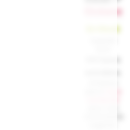
Océane
En Stock
Expédié
sous
3 à 7 jours
ouvrables.
N’hésitez
pas à
nous
contacter
pour une
commande
urgente.