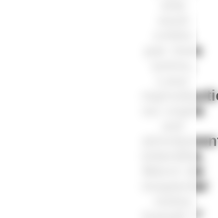
site
sont
créés
par mes
soins.
Leur
reproduct
ou copie
est
strictemen
interdite.
Merci de
respecter
notre
travail !”