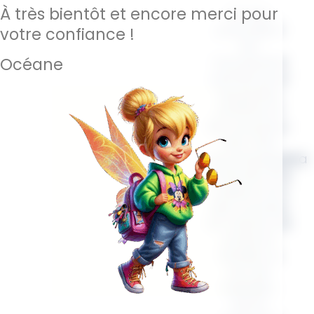
À très bientôt et encore merci pour
Ce sac
polyvalent
votre confiance !
est
l’accessoire
Océane
parfait pour
les jeunes
enfants et
les nouveau-
nés. Il les
accompagnera
à l’école, à la
maison, lors
des courses,
en voiture, en
sortie en
famille ou
lors de
balades.
Notre