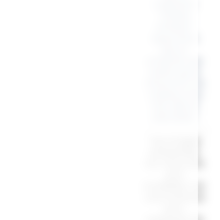
collection
“Petites
Affaires”
apportera
joie et
praticité aux
petits qui le
recevront. Un
cadeau à la
fois utile et
adorable !
“Les images
présentées
sur notre site
sont
modifiées car
sous licences
pour
respecter les