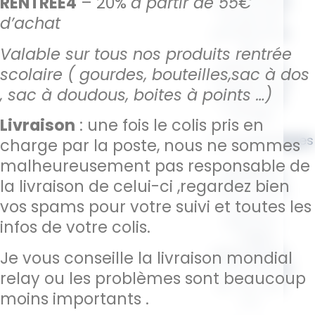
RENTREE4
– 20%
à partir de 55€
votre enfant,
ce sac est
d’achat
parfait pour
les
Valable sur tous nos produits rentrée
vêtements,
scolaire ( gourdes, bouteilles,sac à dos
doudous ou
, sac à doudous, boites à points …)
affaires de
change.
Livraison
: une fois le colis pris en
Caractéristiques
charge par la poste, nous ne sommes
:
malheureusement pas responsable de
–
Matériau :
la livraison de celui-ci ,regardez bien
100% Coton,
vos spams pour votre suivi et toutes les
doux et
résistant
infos de votre colis.
–
Tailles
disponibles :
Je vous conseille la livraison mondial
S :
22 x 30 cm
relay ou les problèmes sont beaucoup
M :
30 x 45
moins importants .
cm