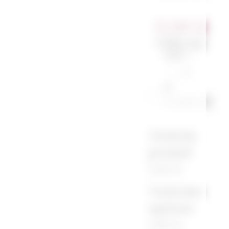
11,00
€
Taille du
sac
*
S
M
(+1,00 €)
Total du
produit
11,00 €
Total des
options
0,00 €