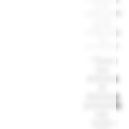
droits
d'auteur. Merci
de bien
regarder
l’image avant
de
commander.”
“Tous
les
articles
et
dessins
présents
sur
notre