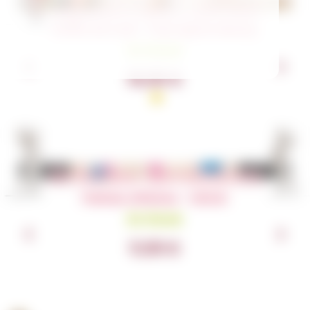
également aimer
Hotte de noël – Pain épice disney
En Stock
16,00
€
Articles similaires
Petites affaires – Stitch
En Stock
11,00
€