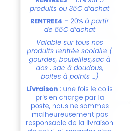
d’invités,
produits ou 35€ d’achat
faisant de
chaque
RENTREE4
– 20%
à partir
présent un
de 55€ d’achat
moment
mémorable.
Valable sur tous nos
Tarifs
produits rentrée scolaire (
dégressifs
:
gourdes, bouteilles,sac à
Plus vous en
dos , sac à doudous,
commandez,
boites à points …)
plus le prix
diminue !
Livraison
: une fois le colis
Votre panier
se mettra
pris en charge par la
automatiqueme
poste, nous ne sommes
à jour pour
malheureusement pas
plus de
responsable de la livraison
simplicité.