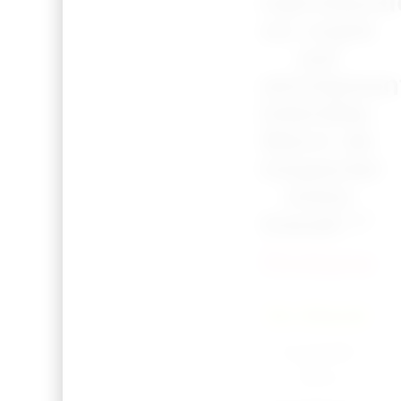
reproduct
ou copie
est
strictemen
interdite.
Merci de
respecter
notre
travail !”
Océane
En Stock
Expédié
sous