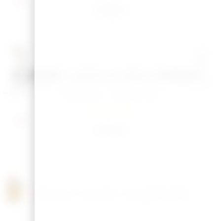
2,50
€
Articles similaires
Pochons – visuel n°27
En Stock
2,50
€
Vous avez regardé