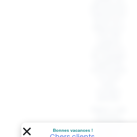
jolis pochons
mesurant
9 x
12 cm
sont
idéaux pour
offrir des
cadeaux
raffinés lors
de mariages,
baptêmes,
anniversaires
ou toute
autre
occasion
spéciale.
Glissez-y des
douceurs
comme des
bonbons,
Bonnes vacances !
Chers clients,