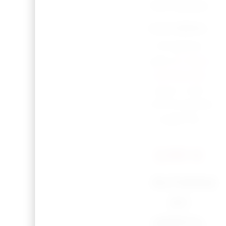
3 à 7 jours
ouvrables.
N’hésitez
pas à
nous
contacter
pour une
commande
urgente.
2,50
€
Achetez
en
pleins,