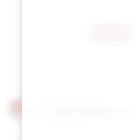
Ajouter Au
Vous pourriez
également aimer
Pin’s coeur
En Stock