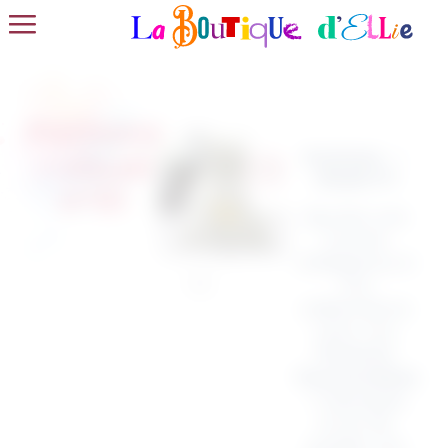
Pochons
Pochons –
– visuel
Visuel n°1
n°01
Ajoutez une
touche
d’élégance à
vos
célébrations
avec nos
Pochons
Personnalisés
! Fabriqués
en lin de
qualité, ces