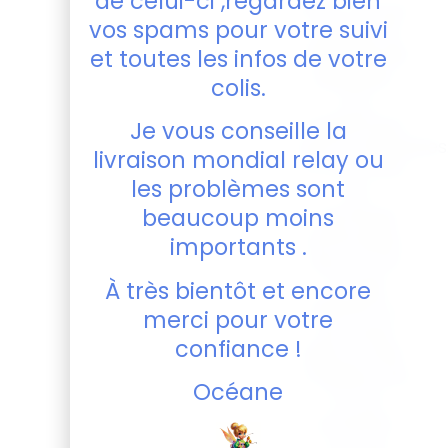
de celui-ci ,regardez bien
Nous offrons
vos spams pour votre suivi
plus de
70
modèles de
et toutes les infos de votre
pochons
,
colis.
tous
entièrement
Je vous conseille la
personnalisables
livraison mondial relay ou
Si vous avez
les problèmes sont
une
beaucoup moins
demande
particulière,
importants .
que ce soit
un logo
À très bientôt et encore
existant ou
merci pour votre
une autre
confiance !
idée en tête,
n’hésitez pas
Océane
à nous
contacter.
Tout est