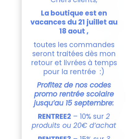
biscuits ou
dragées, un
La boutique est en
présent
vacances du 21 juillet au
parfumé tel
qu’un savon
18 aout ,
ou une
bougie, ou
toutes les commandes
même un
seront traitées dès mon
petit
retour et livrées à temps
souvenir
pour la rentrée :)
comme un
magnet ou
Profitez de nos codes
un badge
promo rentrée scolaire
personnalisé.
Ces pochons
jusqu’au 15 septembre:
apportent
une note
RENTREE2
– 10% sur
2
chic et
produits ou 20€ d’achat
tendance à
vos cadeaux
RENTREE3
– 15% sur
3