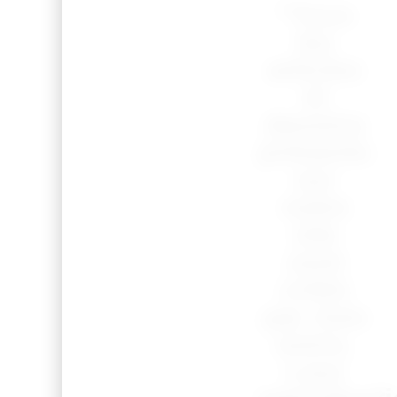
“Tous
les
articles
et
dessins
présents
sur
notre
site
sont
créés
par mes
soins.
Leur