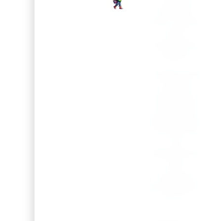
possible
pour rendre
votre
événement
unique !
Transformez
chaque
cadeau en
une petite
œuvre d’art
et faites de
vos
célébrations
des
moments
inoubliables !
🍾✨🎉