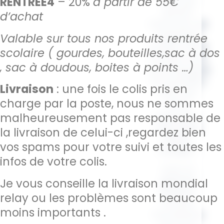
RENTREE4
– 20%
à partir de 55€
ceux qui
aiment
d’achat
s’entourer de
messages
Valable sur tous nos produits rentrée
positifs, cette
scolaire ( gourdes, bouteilles,sac à dos
trousse vous
, sac à doudous, boites à points …)
accompagne
au quotidien
Livraison
: une fois le colis pris en
avec ses
charge par la poste, nous ne sommes
mots
inspirants :
malheureusement pas responsable de
oser rêver,
la livraison de celui-ci ,regardez bien
aimer,
vos spams pour votre suivi et toutes les
voyager…
infos de votre colis.
Avec la
gamme
Je vous conseille la livraison mondial
Citation
,
relay ou les problèmes sont beaucoup
trouvez
moins importants .
l’accessoire