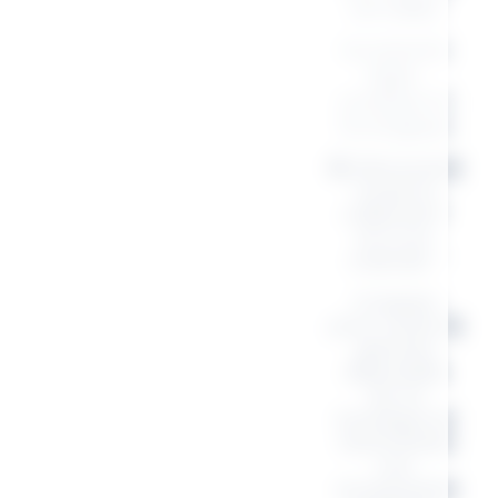
cm (29L)
Accessoire
léger,
pratique et
écologique
🛍 Découvrez
toute la
collection”
et si on
s’aimait “
Craquez
pour toute la
gamme
disponible
sur la
boutique et
assortissez
vos
accessoires