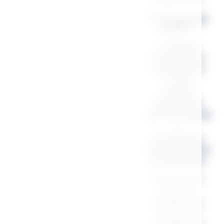
💛 Pourquoi le
choisir ?
✔
Design
moderne et
minimaliste
✔
Idée
cadeau
originale et
personnalisée
✔
Accessoire
indispensable
du quotidien
Que ce soit
pour le
bureau, les
cours, les