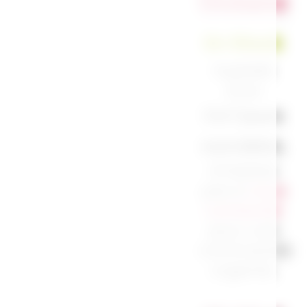
Océane
En Stock
Expédié
sous
3 à 7 jours
ouvrables.
N’hésitez
pas à
nous
contacter
pour une
commande
urgente.