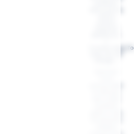
préférés.
Retrouvez le
même
univers
inspirant
décliné en :
✔
Trousse, Mug, To
bag, sac de
voyage …
Exprimez
votre
personnalité
et diffusez
des ondes
positives
grâce à des
accessoires
uniques,
conçus pour