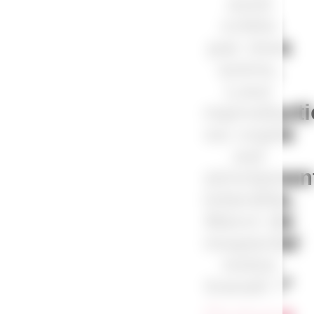
sont
créés
par mes
soins.
Leur
reproduct
ou copie
est
strictemen
interdite.
Merci de
respecter
notre
travail !”