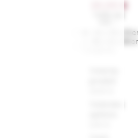
20,00
€
Taille du
sac
*
M : 34 x 36 x 13 
L : 38 x 44 x 18 
(+2,00 €)
Total du
produit
20,00 €
Total des
options
0,00 €
Total