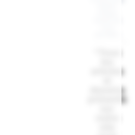
inspirer
chaque
instant de
votre
quotidien.
“Tous
les
articles
et
dessins
présents
sur
notre
site