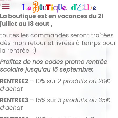
Bonnes vacances !
Chers clients,
La boutique est en vacances du 21
juillet au 18 aout ,
Sac – Et
toutes les commandes seront traitées
Affirmez
si on
dès mon retour et livrées à temps pour
votre
la rentrée :)
s’aimait
personnalité
avec notre
Profitez de nos codes promo rentrée
ce sac
scolaire jusqu’au 15 septembre:
citation
un
accessoire à
RENTREE2
– 10% sur
2 produits ou 20€
la fois
d’achat
pratique,
inspirant et
RENTREE3
– 15% sur
3 produits ou 35€
tendance.
Pensée pour
d’achat
celles et