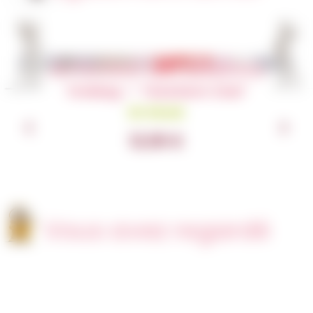
Articles similaires
Totebag – ” Tired Mom Club”
En Stock
12,00
€
Vous avez regardé