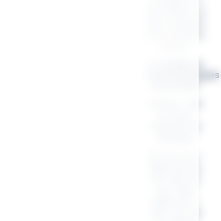
voyages ou
les sorties, ce
sac s’adapte
à ton rythme
de vie.
🌿 Qualité et
caractéristiques
du produit
Matière :
100
% coton
résistant et
durable
Dimensions :
Taille sac M :
34 x 36 x 13
cm ( 18L)
Taille sac L :
38 x 44 x 18